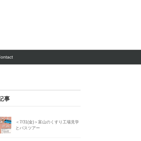
ontact
記事
＜7/31(金)＞富山のくすり工場見学
とバスツアー