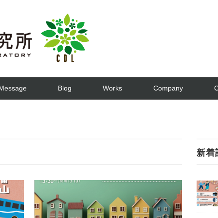
Message
Blog
Works
Company
C
新着