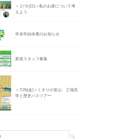
＜２/９(日)＞私のお家について考
えよう
年末年始休業のお知らせ
新規スタッフ募集
＜7/26(金)＞くすりの富山 工場見
学と歴史バスツアー