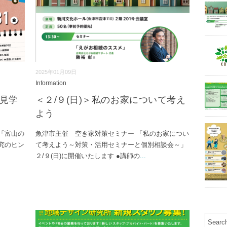
2025年01月09日
Information
場見学
＜２/９(日)＞私のお家について考え
よう
「富山の
魚津市主催 空き家対策セミナー 「私のお家につい
究のヒン
て考えよう～対策・活用セミナーと個別相談会～」
２/９(日)に開催いたします ●講師の
...