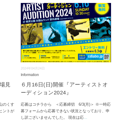
2024年04月24日
Information
工場見
６月16日(日)開催『アーティストオ
ーディション2024』
山のくす
応募はコチラから ＜応募締切 6/3(月)＞ ※一時応
ヒントが
募フォームから応募できない状況となっており、申
し訳ございませんでした。 現在は応
...