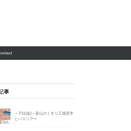
ontact
記事
＜7/31(金)＞富山のくすり工場見学
とバスツアー