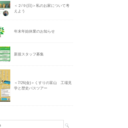
＜２/９(日)＞私のお家について考
えよう
年末年始休業のお知らせ
新規スタッフ募集
＜7/26(金)＞くすりの富山 工場見
学と歴史バスツアー